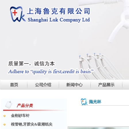
抛光杯
金刚砂车针
根管锉,牙胶尖&吸潮纸尖