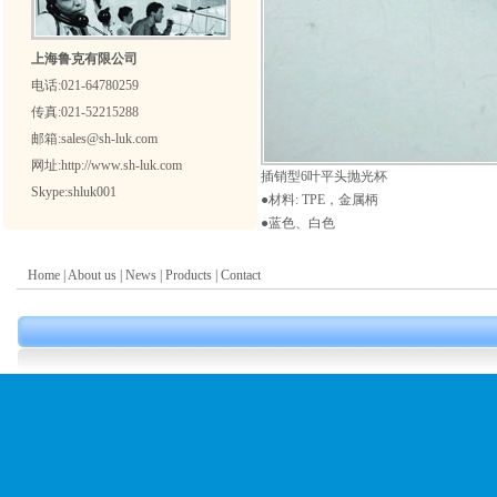
上海鲁克有限公司
电话:021-64780259
传真:021-52215288
邮箱:sales@sh-luk.com
网址:http://www.sh-luk.com
插销型6叶平头抛光杯
Skype:
shluk001
●材料: TPE，金属柄
●蓝色、白色
Home
|
About us
|
News
|
Products
|
Contact