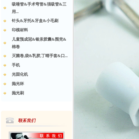
吸唾管&手术弯管&强吸管&三
用...
针头&牙托&牙盒&小毛刷
印模材料
儿童预成冠&银汞胶囊&围兜&
棉卷
灭菌卷,袋&乳胶,丁晴手套&口...
手机
光固化机
抛光杯
抛光刷