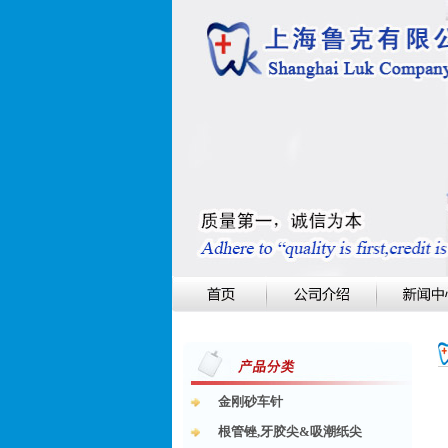
金刚砂车针
根管锉,牙胶尖&吸潮纸尖