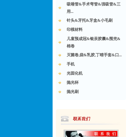
吸唾管&手术弯管&强吸管&三
用...
针头&牙托&牙盒&小毛刷
印模材料
儿童预成冠&银汞胶囊&围兜&
棉卷
灭菌卷,袋&乳胶,丁晴手套&口...
手机
光固化机
抛光杯
抛光刷