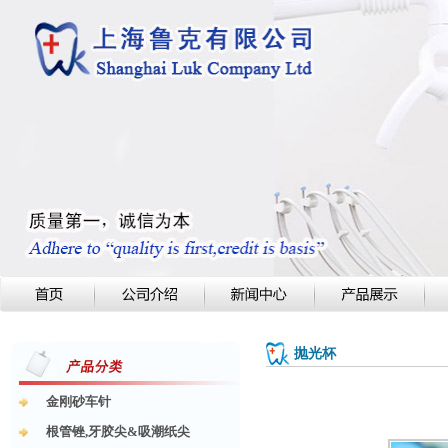
抛光杯
金刚砂车针
根管锉,牙胶尖&吸潮纸尖