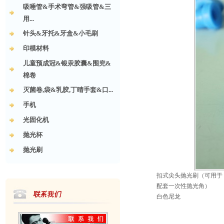
吸唾管&手术弯管&强吸管&三
用...
针头&牙托&牙盒&小毛刷
印模材料
儿童预成冠&银汞胶囊&围兜&
棉卷
灭菌卷,袋&乳胶,丁晴手套&口...
手机
光固化机
抛光杯
抛光刷
扣式尖头抛光刷（可用于
配套一次性抛光角）
白色尼龙