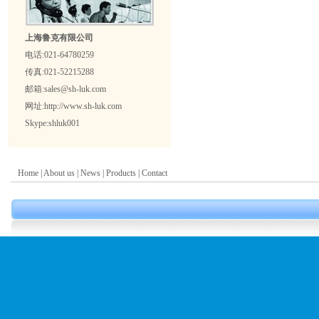
上海鲁克有限公司
电话:021-64780259
传真:021-52215288
邮箱:sales@sh-luk.com
网址:http://www.sh-luk.com
Skype:
shluk001
Home
|
About us
|
News
|
Products
|
Contact